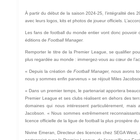
À partir du début de la saison 2024-25, l’intégralité des
avec leurs logos, kits et photos de joueur officiels. L’ac
Les fans de football du monde entier vont donc pouvoir 
éditions de
Football Manager.
Remporter le titre de la Premier League, se qualifier p
plus regardée au monde : immergez-vous au cœur de l’ac
« Depuis la création de
Football Manager,
nous avons tou
nous y sommes enfin parvenus » se réjouit Miles Jacobson,
« Dans un premier temps, le partenariat apportera beaucou
Premier League et ses clubs réalisent en dehors des te
domaines qui nous intéressent particulièrement, mais au
Jacobson. « Nous sommes extrêmement reconnaissants e
licence officielle de la ligue de football la plus prospère d
Nivine Emeran, Directeur des licences chez SEGA West, aj
partenariat avec la Premier League, de l’accueillir sur Fo