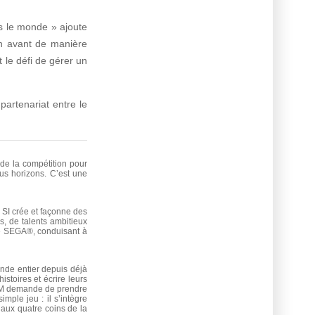
rs le monde » ajoute
n avant de manière
t le défi de gérer un
 partenariat entre le
 de la compétition pour
us horizons. C’est une
 SI crée et façonne des
s, de talents ambitieux
 de SEGA®, conduisant à
onde entier depuis déjà
stoires et écrire leurs
 FM demande de prendre
mple jeu : il s’intègre
 aux quatre coins de la