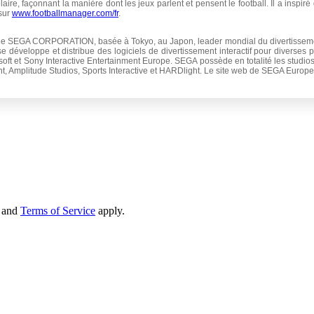
laire, façonnant la manière dont les jeux parlent et pensent le football. Il a inspir
sur
www.footballmanager.com/fr
.
 de SEGA CORPORATION, basée à Tokyo, au Japon, leader mondial du divertissement
rise développe et distribue des logiciels de divertissement interactif pour diverses 
soft et Sony Interactive Entertainment Europe. SEGA possède en totalité les stud
nt, Amplitude Studios, Sports Interactive et HARDlight. Le site web de SEGA Europe
and
Terms of Service
apply.