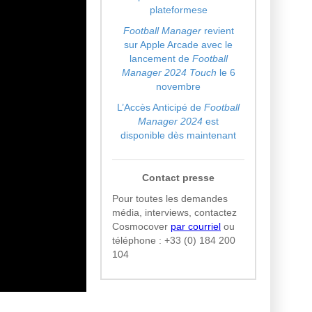
plateformese
Football Manager
revient
sur Apple Arcade avec le
lancement de
Football
Manager 2024 Touch
le 6
novembre
L’Accès Anticipé de
Football
Manager 2024
est
disponible dès maintenant
Contact presse
Pour toutes les demandes
média, interviews, contactez
Cosmocover
par courriel
ou
téléphone :
+33 (0) 184 200
104