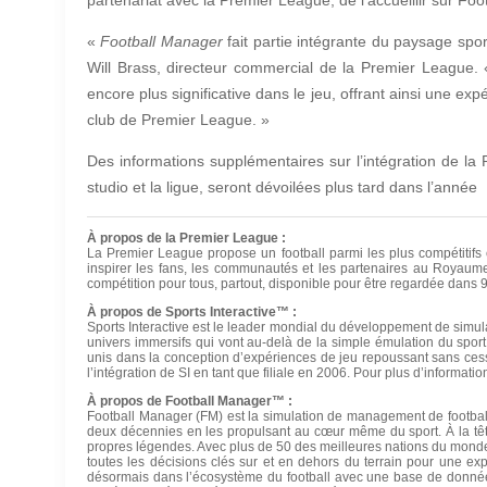
«
Football Manager
fait partie intégrante du paysage spor
Will Brass, directeur commercial de la Premier League
encore plus significative dans le jeu, offrant ainsi une ex
club de Premier League. »
Des informations supplémentaires sur l’intégration de l
studio et la ligue, seront dévoilées plus tard dans l’année
À propos de la Premier League :
La Premier League propose un football parmi les plus compétitifs e
inspirer les fans, les communautés et les partenaires au Royaum
compétition pour tous, partout, disponible pour être regardée dans 
À propos de Sports Interactive™ :
Sports Interactive est le leader mondial du développement de simulat
univers immersifs qui vont au-delà de la simple émulation du sport
unis dans la conception d’expériences de jeu repoussant sans cesse 
l’intégration de SI en tant que filiale en 2006. Pour plus d’informatio
À propos de Football Manager
™ :
Football Manager (FM) est la simulation de management de football 
deux décennies en les propulsant au cœur même du sport. À la tête 
propres légendes. Avec plus de 50 des meilleures nations du mond
toutes les décisions clés sur et en dehors du terrain pour une exp
désormais dans l’écosystème du football avec une base de données q