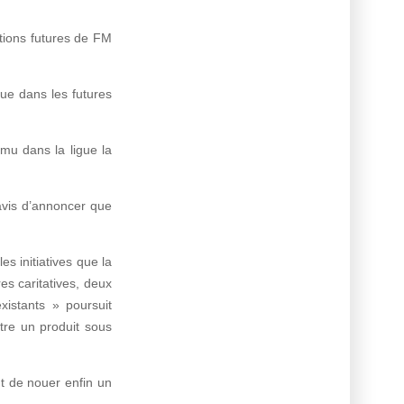
itions futures de FM
ue dans les futures
mu dans la ligue la
avis d’annoncer que
s initiatives que la
s caritatives, deux
xistants » poursuit
re un produit sous
nt de nouer enfin un