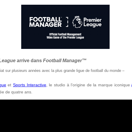
 League
arrive dans
Football Manager
™
riat sur plusieurs années avec la plus grande ligue de football du monde
–
gue
e
t
Sports Interactive
, le studio à l’origine de la marque iconique
rée de quatre ans.