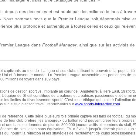
tif depuis des décennies et est adulé par des millions de fans à trave
. « Nous sommes ravis que la Premier League soit désormais mise e
périence plus profonde et authentique à toutes celles et ceux qui relèven
a Premier League dans
Football Manager
, ainsi que sur les activités de
t captivants au monde. La ligue et ses clubs utilisent le pouvoir et la popularité
e-Uni et à travers le monde. La Premier League rassemble des personnes de to
900 millions de foyers dans 189 pays.
ions de gestion sportive. Implanté au cœur de l’Angleterre, à Here East, Stratford,
. L’équipe de SI est constituée de créateurs et créatrices passionnés et déterminé
les limites du divertissement sportif. C’est cette éthique qui a attiré l’attention
ns sur le studio et son travail, rendez-vous sur
www.sports-interactive.com
.
de référence. Cette série plusieurs fois primée captive les fans de football du m
de leur club préféré, les amoureux du ballon rond peuvent créer leurs propres hi
e et une base de données de plus de 800 000 joueurs actifs et membres du staff,
érience de simulation sans équivalent. FM a évolué jusqu’à devenir plus qu’un si
ui nourrit la réflexion et les stratégies de recrutement de clubs professionnels