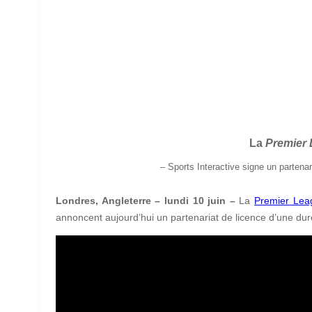
La
Premier
–
Sports Interactive signe un partena
Londres, Angleterre – lundi 10 juin –
La
Premier Lea
annoncent aujourd’hui un partenariat de licence d’une du