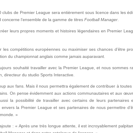
 20 clubs de Premier League sera entièrement sous licence dans les éd
cord concerne l’ensemble de la gamme de titres
Football Manager
.
créer leurs propres moments et histoires légendaires en Premier Leag
our les compétitions européennes ou maximiser ses chances d’être pro
tion du championnat anglais comme jamais auparavant.
jours souhaité travailler avec la Premier League, et nous sommes r
 directeur du studio Sports Interactive.
p aux fans. Mais il nous permettra également de contribuer à toutes le
rrains. On pense évidemment aux actions communautaires et aux œuvre
ssi la possibilité de travailler avec certains de leurs partenaires e
nvers la Premier League et ses partenaires de nous permettre d’êt
u monde. »
oute : « Après une très longue attente, il est incroyablement palpita
otball Manager et dans notre catalogue de licences. »