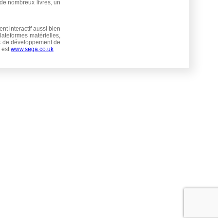
é de nombreux livres, un
 interactif aussi bien
plateformes matérielles,
ios de développement de
 est
www.sega.co.uk