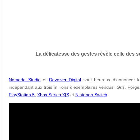
La délicatesse des gestes révèle celle des s
Nomada Studio
et
Devolver Digital
sont heureux d’annoncer la
indépendant aux trois millions d’exemplaires vendus,
Gris
. Forge
PlayStation 5
,
Xbox Series X|S
et
Nintendo Switch
.