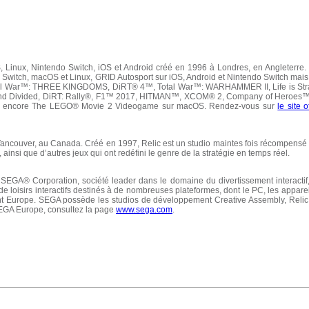
, Linux, Nintendo Switch, iOS et Android créé en 1996 à Londres, en Angleterre. 
endo Switch, macOS et Linux, GRID Autosport sur iOS, Android et Nintendo Switch m
Total War™: THREE KINGDOMS, DiRT® 4™, Total War™: WARHAMMER II, Life is Str
d Divided, DiRT: Rally®, F1™ 2017, HITMAN™, XCOM® 2, Company of Heroes™ 
ou encore The LEGO® Movie 2 Videogame sur macOS. Rendez-vous sur
le site of
ancouver, au Canada. Créé en 1997, Relic est un studio maintes fois récompensé e
nsi que d’autres jeux qui ont redéfini le genre de la stratégie en temps réel.
SEGA® Corporation, société leader dans le domaine du divertissement interactif, 
e loisirs interactifs destinés à de nombreuses plateformes, dont le PC, les appareil
nt Europe. SEGA possède les studios de développement Creative Assembly, Relic
 SEGA Europe, consultez la page
www.sega.com
.