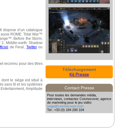
Il dispose d’un catalogue
ais aussi ROME: Total War™
ange™: Before the Storm,
2, Middle-earth: Shadow
ficiel
de Feral,
Twitter
ou
t reconnu pour des titres
Téléchargement
Kit Presse
dont le siège est situé à
s sans fil et les systèmes
Contact Presse
 Entertainment, Amplitude
Pour toutes les demandes média,
interviews, contactez Cosmocover, agence
de marketing pour le jeu vidéo
sega@cosmocover.com
Tel : +33 (0) 184 200 104