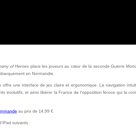
any of Heroes
place les joueurs au cœur de la seconde Guerre Mon
 débarquement en Normandie.
s
offre une interface de jeu claire et ergonomique. La navigation intui
évolutifs, et ainsi libérer la France de l’opposition féroce qui la con
ommande
au prix de 14,99 €.
’iPad suivants :