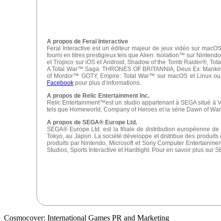
A propos de Feral Interactive
Feral Interactive est un éditeur majeur de jeux vidéo sur macOS
fourni en titres prestigieux tels que Alien: Isolation™ sur Nint
et Tropico sur iOS et Android, Shadow of the Tomb Raider®, 
A Total War™ Saga: THRONES OF BRITANNIA, Deus Ex: Mankin
of Mordor™ GOTY, Empire: Total War™ sur macOS et Linux 
Facebook
pour plus d’informations.
A propos de Relic Entertainment Inc.
Relic Entertainment™est un studio appartenant à SEGA situé à V
tels que Homeworld, Company of Heroes et la série Dawn of War, ai
A propos de SEGA® Europe Ltd.
SEGA® Europe Ltd. est la filiale de distribution européenne de 
Tokyo, au Japon. La société développe et distribue des produits d
produits par Nintendo, Microsoft et Sony Computer Entertainme
Studios, Sports Interactive et Hardlight. Pour en savoir plus sur
Cosmocover: International Games PR and Marketing