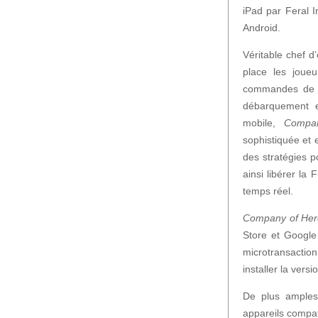
iPad par Feral I
Android.
Véritable chef d
place les joue
commandes de d
débarquement e
mobile,
Compa
sophistiquée et 
des stratégies p
ainsi libérer la 
temps réel.
Company of Her
Store et Google
microtransactio
installer la vers
De plus amples 
appareils compa