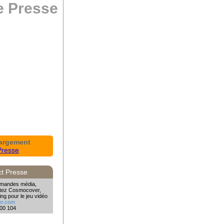
 Presse
argement
Presse
t Presse
emandes média,
ctez Cosmocover,
ng pour le jeu vidéo
r.com
200 104