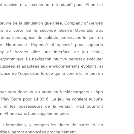
nteractive, et a maintenant été adapté pour iPhone et
’œuvre de la simulation guerrière,
Company of Heroes
urs au cœur de la seconde Guerre Mondiale, aux
eux compagnies de soldats américains le jour du
n Normandie. Repensé et optimisé pour supports
ny of Heroes
offre une interface de jeu claire,
ergonomique. La navigation intuitive permet d’exécuter
oussées et adaptées aux environnements évolutifs, et
France de l’opposition féroce qui la contrôle, le tout en
oes
sera donc un jeu premium à télécharger sur l’App
 Play Store pour 14,99 €. Le jeu ne contient aucune
n, et les possesseurs de la version iPad pourront
ion iPhone sans frais supplémentaires.
informations, y compris les dates de sortie et les
tibles, seront annoncées prochainement.