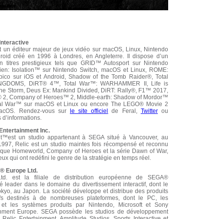
Interactive
est un éditeur majeur de jeux vidéo sur macOS, Linux, Nintendo
roid créé en 1996 à Londres, en Angleterre. Il dispose d’un
n titres prestigieux tels que
GRID™ Autosport sur Nintendo
lien: Isolation™ sur Nintendo Switch, macOS et Linux, ROME:
pico sur iOS et Android, Shadow of the Tomb Raider®, Total
GDOMS, DiRT® 4™, Total War™: WARHAMMER II, Life is
he Storm,
Deus Ex: Mankind Divided, DiRT: Rally®, F1™ 2017,
, Company of Heroes™ 2, Middle-earth: Shadow of Mordor™
tal War™ sur macOS et Linux ou encore The LEGO® Movie 2
acOS. Rendez-vous sur
le site officiel
de Feral,
Twitter
ou
 d’informations.
Entertainment Inc.
nt™est un studio appartenant à SEGA situé à Vancouver, au
997, Relic est un studio maintes fois récompensé et reconnu
ls que Homeworld, Company of Heroes et la série Dawn of War,
eux qui ont redéfini le genre de la stratégie en temps réel.
® Europe Ltd.
. est la filiale de distribution européenne de SEGA®
é leader dans le domaine du divertissement interactif, dont le
okyo, au Japon. La société développe et distribue des produits
ctifs destinés à de nombreuses plateformes, dont le PC, les
l et les systèmes produits par Nintendo, Microsoft et Sony
inment Europe. SEGA possède les studios de développement
 Relic Entertainment, Amplitude Studios, Sports Interactive et