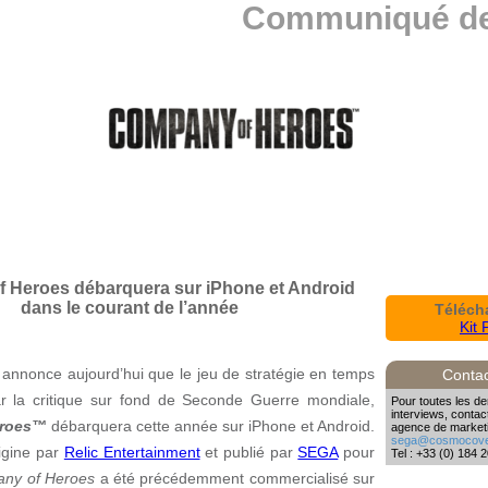
Communiqué de
 Heroes débarquera sur iPhone et Android
dans le courant de l’année
Téléch
Kit 
annonce aujourd’hui que le jeu de stratégie en temps
Contac
r la critique sur fond de Seconde Guerre mondiale,
Pour toutes les d
interviews, conta
eroes™
débarquera cette année sur iPhone et Android.
agence de marketi
sega@cosmocove
igine par
Relic Entertainment
et publié par
SEGA
pour
Tel : +33 (0) 184 
ny of Heroes
a été précédemment commercialisé sur