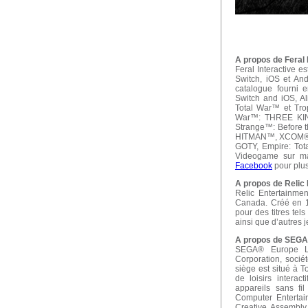
A propos de Feral 
Feral Interactive 
Switch, iOS et And
catalogue fourni e
Switch and iOS, A
Total War™ et Tro
War™: THREE KIN
Strange™: Before t
HITMAN™, XCOM® 2
GOTY, Empire: To
Videogame sur m
Facebook
pour plus
A propos de Relic 
Relic Entertainme
Canada. Créé en 1
pour des titres te
ainsi que d’autres j
A propos de SEGA
SEGA® Europe Ltd
Corporation, sociét
siège est situé à T
de loisirs intera
appareils sans fi
Computer Enterta
Creative Assembly,