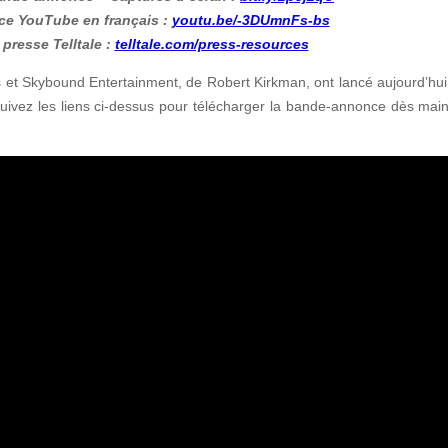
e YouTube en français :
youtu.be/-3DUmnFs-bs
presse Telltale :
telltale.com/press-resources
es et Skybound Entertainment, de Robert Kirkman, ont lancé aujourd’h
ivez les liens ci-dessus pour télécharger la bande-annonce dès mai
.