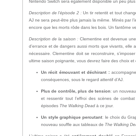
Nintendo Switch sera également disponible un peu plus 
Description de l’épisode 2 :
Un tir retentit et tout cha
AJ ne sera peut-être plus jamais la même. Minés par l’in
encore que les morts rôde dans les bois. Un fantôme ve
Description de la saison :
Clementine est devenue une s
d’errance et de dangers aussi morts que vivants, elle 
nécessaire. Clementine doit se reconstruire, s’impose
ultime saison poignante, vous devrez faire des choix e
Un récit émouvant et déchirant :
accompagnez 
conséquences, sous le regard attentif d’AJ.
Plus de contrôle, plus de tension
: un nouveau
et ressentir tout l’effroi des scènes de comb
épisodes
The Walking Dead
à ce jour.
Un style graphique percutant
: le choix du Gra
nouveau souffle aux tableaux de
The Walking De
L’ultime saison
a été
entièrement doublé
en Français