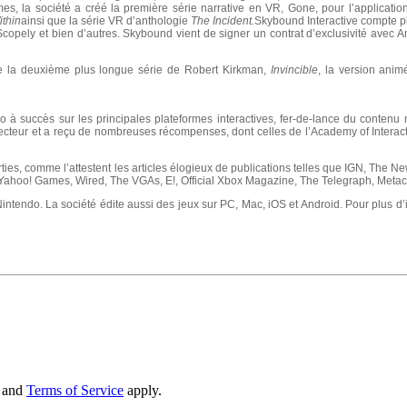
es, la société a créé la première série narrative en VR, Gone, pour l’applicat
ithin
ainsi que la série VR d’anthologie
The Incident.
Skybound Interactive compte pl
Scopely et bien d’autres. Skybound vient de signer un contrat d’exclusivité avec A
e la deuxième plus longue série de Robert Kirkman,
Invincible
, la version anim
éo à succès sur les principales plateformes interactives, fer-de-lance du conten
secteur et a reçu de nombreuses récompenses, dont celles de l’Academy of Interact
orties, comme l’attestent les articles élogieux de publications telles que IGN, The Ne
hoo! Games, Wired, The VGAs, E!, Official Xbox Magazine, The Telegraph, Metacrit
t Nintendo. La société édite aussi des jeux sur PC, Mac, iOS et Android. Pour plus d
and
Terms of Service
apply.