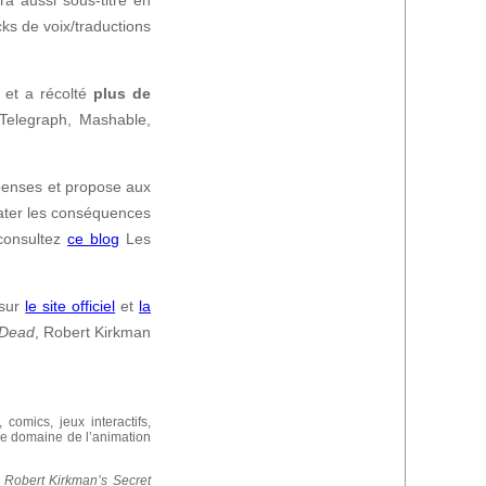
cks de voix/traductions
 et a récolté
plus de
Telegraph, Mashable,
penses et propose aux
tater les conséquences
 consultez
ce blog
Les
 sur
le site officiel
et
la
 Dead
, Robert Kirkman
omics, jeux interactifs,
le domaine de l’animation
e
Robert Kirkman’s Secret