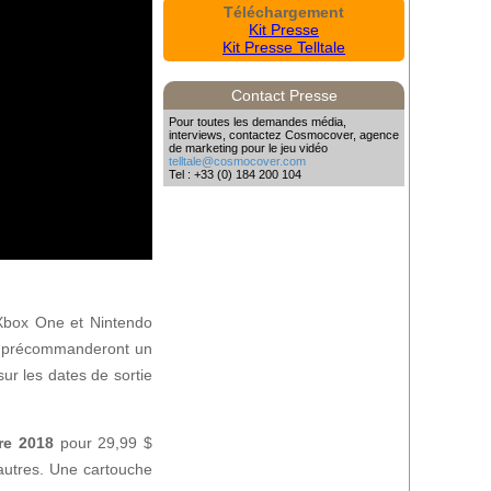
Téléchargement
Kit Presse
Kit Presse Telltale
Contact Presse
Pour toutes les demandes média,
interviews, contactez Cosmocover, agence
de marketing pour le jeu vidéo
telltale@cosmocover.com
Tel : +33 (0) 184 200 104
Xbox One et Nintendo
ui précommanderont un
ur les dates de sortie
re 2018
pour 29,99 $
autres. Une cartouche