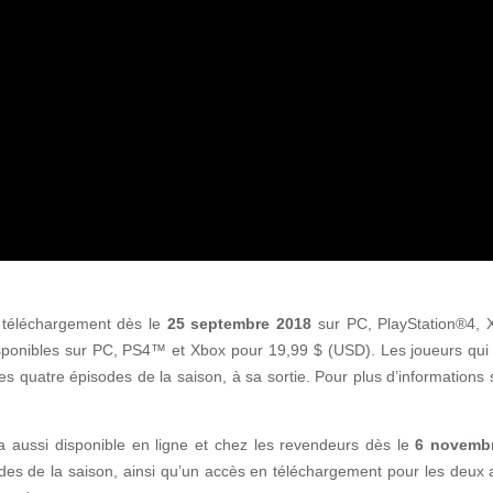
n téléchargement dès le
25 septembre 2018
sur PC, PlayStation®4, 
isponibles sur PC, PS4™ et Xbox pour 19,99 $ (USD). Les joueurs q
quatre épisodes de la saison, à sa sortie. Pour plus d’informations s
ussi disponible en ligne et chez les revendeurs dès le
6 novemb
es de la saison, ainsi qu’un accès en téléchargement pour les deux 