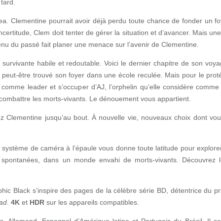
tard.
ngea. Clementine pourrait avoir déjà perdu toute chance de fonder un f
certitude, Clem doit tenter de gérer la situation et d’avancer. Mais un
nu du passé fait planer une menace sur l’avenir de Clementine.
urvivante habile et redoutable. Voici le dernier chapitre de son vo
a peut-être trouvé son foyer dans une école reculée. Mais pour le prot
r comme leader et s’occuper d’AJ, l’orphelin qu’elle considère comme
t combattre les morts-vivants. Le dénouement vous appartient.
Clementine jusqu’au bout. À nouvelle vie, nouveaux choix dont vou
 système de caméra à l’épaule vous donne toute latitude pour explore
at spontanées, dans un monde envahi de morts-vivants. Découvrez l
phic Black s’inspire des pages de la célèbre série BD, détentrice du pr
ad
.
4K
et
HDR
sur les appareils compatibles.
, Allemand, Espagnol d’Amérique latine et Portugais du Brésil. Il se