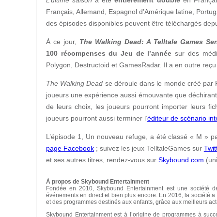
Français, Allemand, Espagnol d’Amérique latine, Portugais
des épisodes disponibles peuvent être téléchargés depui
À ce jour,
The Walking Dead: A Telltale Games Ser
100 récompenses du Jeu de l’année
sur des média
Polygon, Destructoid et GamesRadar. Il a en outre reçu
The Walking Dead
se déroule dans le monde créé par 
joueurs une expérience aussi émouvante que déchirante,
de leurs choix, les joueurs pourront importer leurs f
joueurs pourront aussi terminer l’
éditeur de scénario inte
L’épisode 1, Un nouveau refuge, a été classé « M » pa
page Facebook
; suivez les jeux TelltaleGames sur
Twit
et ses autres titres, rendez-vous sur
Skybound.com
(uni
À propos de Skybound Entertainment
Fondée en 2010, Skybound Entertainment est une société de di
événements en direct et bien plus encore. En 2016, la société a
et des programmes destinés aux enfants, grâce aux meilleurs ac
Skybound Entertainment est à l’origine de programmes à succ