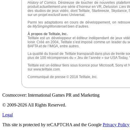
History of Comics.
Désireuse de toucher de nouvelles plateform
produit actuellement une série d’horreur en VR,
Delusion: Lies W
des studios de jeux vidéo, dont Telltale, Starbreeze, Skydance, 
sur un projet exclusif avec Universal.
Parmi les adaptations en cours de développement, on retrouv
de
MySingingMonsters
et bien d’autres.
À propos de Telltale, Inc.
Telltale est un développeur et éditeur indépendant de jeux vid
loisir. Créé en 2004, Telltale s’est imposé comme un leader du 
BAFTA et de l’IMGA, entre autres.
La qualité du travail de Telltale transparaît dans plus de trente s
plus de 100 récompenses du « Jeu de l’année » sur USA Today, Ya
Telltale est un éditeur tiers sous licence pour Microsoft, Sony e
sur www.telltale.com.
Communiqué de presse © 2018 Telltale, Inc.
Cosmocover: International Games PR and Marketing
© 2009-2026 All Rights Reserved.
Legal
This site is protected by reCAPTCHA and the Google
Privacy Policy