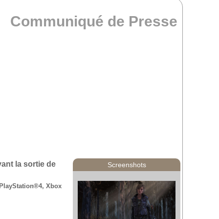
Communiqué de Presse
vant la sortie de
Screenshots
 PlayStation®4, Xbox