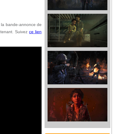
ui la bande-annonce de
ntenant. Suivez
ce lien