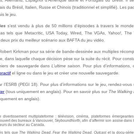
 du Brésil, Italien, Russe et Chinois (traditionnel et simplifié). Les pa
s le jeu.
ies
s’est vendu à plus de 50 millions d’épisodes à travers le monde
s tels que Metacritic, USA Today, Wired, The VGAs, Yahoo!, The 
 deux prix du meilleur scénario aux BAFTA du jeu vidéo.
Robert Kirkman pour sa série de bande-dessinée aux multiples récom
 dans laquelle chaque décision pèse sur la suite du récit. Pour cons
ichiers de sauvegarde dans
L’ultime saison
. Pour plus d’informations,
ractif
el ligne ou dans le jeu et créer une nouvelle sauvegarde.
r l’ESRB (PEGI 18). Pour plus d’informations sur le jeu, rendez-vous
ter
(tous uniquement en anglais). Pour en savoir plus sur
The Walking
quement en anglais).
vertissement multiplateforme : télévision, cinéma, plateformes émergeantes, c
 ouvert des bureaux à Vancouver, SkyboundNorth, afin d’affermir son assise dans 
teurs du secteur au Canada.
ès tels que
The Walking Dead
,
Fear the Walking Dead, Outcast
et la docu-séri