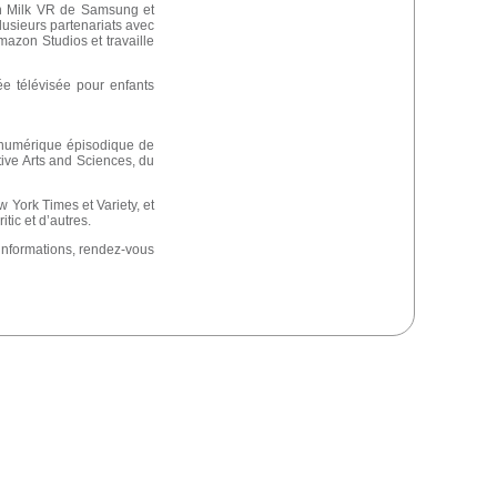
ion Milk VR de Samsung et
usieurs partenariats avec
mazon Studios et travaille
ée télévisée pour enfants
u numérique épisodique de
ive Arts and Sciences, du
w York Times et Variety, et
ic et d’autres.
’informations, rendez-vous