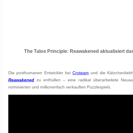
The Talos Principle: Reawakened aktualisiert das
Die posthumanen Entwickler bei
Croteam
und die Kätzchenlieb
Reawakened
zu enthüllen – eine radikal überarbeitete Neuauf
nominierten und millionenfach verkauften Puzzlespiels.