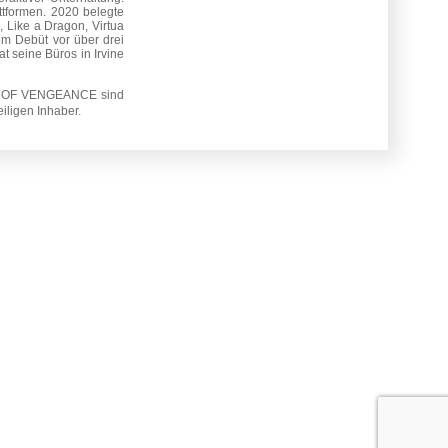
ttformen. 2020 belegte
 Like a Dragon, Virtua
m Debüt vor über drei
t seine Büros in Irvine
ART OF VENGEANCE sind
ligen Inhaber.