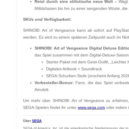
Reist durch eine stilistische neue Welt –
Wagt 
Militärbasen bis hin zu einer sengenden Wüste, die
SKUs und Verfügbarkeit:
SHINOBI: Art of Vengeance kann ab sofort auf PlayStat
werden. Es wird zu einem späteren Zeitpunkt auch im Nin
SHINOBI: Art of Vengeance Digital Deluxe Editi
das Spiel zusammen mit dem Digital-Deluxe-Saisonp
Starter-Paket mit dem Geist-Outfit, „Leichter
Digitales Artbook + Soundtrack
SEGA-Schurken-Stufe (erscheint Anfang 2026
Vorbesteller-Bonus:
Fans, die das Spiel vorbeste
Amulett.
Um mehr über SHINOBI: Art of Vengeance zu erfahren,
SEGA-Spielen findet ihr unter
www.sega.com
oder indem i
Über
SEGA
SEGA of America, Inc. ist die amerikanische Niederlassung der 