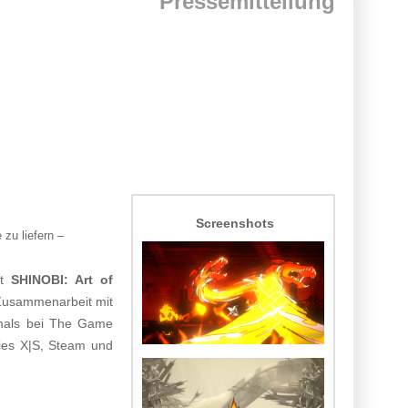
Pressemitteilung
Screenshots
 zu liefern –
it
SHINOBI: Art of
n Zusammenarbeit mit
tmals bei The Game
ies X|S, Steam und