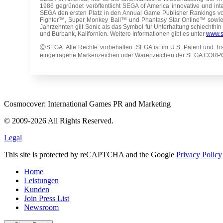
1986 gegründet veröffentlicht SEGA of America innovative und int
SEGA den ersten Platz in den Annual Game Publisher Rankings von
Fighter™, Super Monkey Ball™ und Phantasy Star Online™ sowie
Jahrzehnten gilt Sonic als das Symbol für Unterhaltung schlechthin
und Burbank, Kalifornien. Weitere Informationen gibt es unter
www.
Ⓒ
SEGA. Alle Rechte vorbehalten. SEGA ist im U.S. Patent un
eingetragene Markenzeichen oder Warenzeichen der SEGA CORPORA
Cosmocover: International Games PR and Marketing
© 2009-2026 All Rights Reserved.
Legal
This site is protected by reCAPTCHA and the Google
Privacy Policy
Home
Leistungen
Kunden
Join Press List
Newsroom