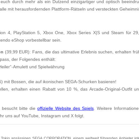
euch durch mehr als ein Dutzend einzigartiger und optisch beeindr
 alle mit herausfordernden Plattform-Rätseln und versteckten Geheimn
ion 4, PlayStation 5, Xbox One, Xbox Series X|S und Steam für 29,
tendo eShop vorbestellbar sein.
on
(39,99 EUR): Fans, die das ultimative Erlebnis suchen, erhalten früh
ass, der Folgendes enthält:
 Heiler“-Amulett und Spielwährung
) mit Bossen, die auf ikonischen SEGA-Schurken basieren!
llen, erhalten einen Rabatt von 10 %, das Arcade-Original-Outfit u
 besucht bitte die
offizielle Website des Spiels
. Weitere Information
hr uns auf YouTube, Instagram und X folgt.
in Tokio ansässigen SEGA CORPORATION, einem weltweit führenden Anbieter inte