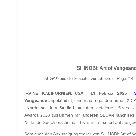
SHINOBI: Art of Vengean
–
SEGA
®
und die Schöpfer von Streets of Rage
™
4 t
IRVINE, KALIFORNIEN, USA – 13. Februar 2025 –
Vengeance
angekündigt, einem aufregenden neuen 2D-Actio
Lizardcube, dem Studio hinter dem gefeierten
Streets 
Awards 2023 zusammen mit anderen SEGA-Franchises vor
Nintendo Switch erscheinen. Es kann ab sofort auf ausgew
Seht euch den Ankündigungstrailer von SHINOBI: Art of V