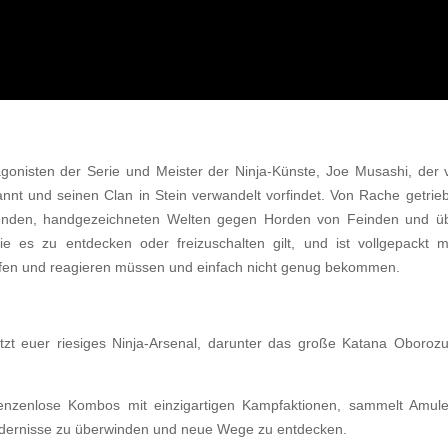
gonisten der Serie und Meister der Ninja-Künste, Joe Musashi, der
t und seinen Clan in Stein verwandelt vorfindet. Von Rache getrieb
benden, handgezeichneten Welten gegen Horden von Feinden und ü
e es zu entdecken oder freizuschalten gilt, und ist vollgepackt m
fen und reagieren müssen und einfach nicht genug bekommen.
tzt euer riesiges Ninja-Arsenal, darunter das große Katana Oborozuk
.
renzenlose Kombos mit einzigartigen Kampfaktionen, sammelt Amulet
ndernisse zu überwinden und neue Wege zu entdecken.