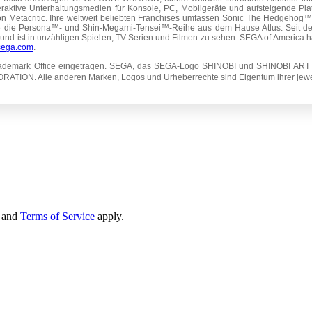
eraktive Unterhaltungsmedien für Konsole, PC, Mobilgeräte und aufsteigende Pla
 Metacritic. Ihre weltweit beliebten Franchises umfassen Sonic The Hedgehog™,
 die Persona™- und Shin-Megami-Tensei™-Reihe aus dem Hause Atlus. Seit de
 und ist in unzähligen Spielen, TV-Serien und Filmen zu sehen. SEGA of America ha
sega.com
.
d Trademark Office eingetragen. SEGA, das SEGA-Logo SHINOBI und SHINOBI 
TION. Alle anderen Marken, Logos und Urheberrechte sind Eigentum ihrer jewei
and
Terms of Service
apply.