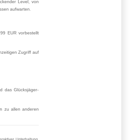
uckender Level, von
issen aufwarten.
99 EUR vorbestellt
zeitigen Zugriff auf
nd das Glücksjäger-
en zu allen anderen
raktiver Unterhaltung.