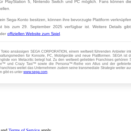
 PlayStation 5, Nintendo Switch und PC möglich. Fans können die C
ellen.
 ein Sega-Konto besitzen, können ihre bevorzugte Plattform verknüpfen
t bis zum 29. September 2025 verfügbar ist. Weitere Details gi
 der
offiziellen Website zum Spiel
.
in Tokio ansässigen SEGA CORPORATION, einem weltweit führenden Anbieter inte
haltungsmedien für Konsole, PC, Mobilgeräte und neue Plattformen. SEGA ist de
gliste von Metacritic belegt hat. Zu den weltweit geliebten Franchises gehöre
er™ und Crazy Taxi™ sowie die Persona™-Reihe von Atlus und der gefeierte
Franchises weitet das Unternehmen zudem seine transmediale Strategie weiter au
n gibt es unter
www.sega.com
.
and
Terms of Service
apply.