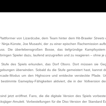
Plattformer von Lizardcube, dem Team hinter dem Hit-Brawler
Streets
r Ninja-Künste, Joe Musashi, der zu einer epischen Rachemission aufbr
s. Die überlebensgroßen Bosse, das tiefgründige Kampfsystem 
ingen Spieler dazu, laufend anzugreifen und zu reagieren – ohne je 
 Stufe des Spiels erkunden, das Dorf Oboro. Dort müssen sie Geg
bungen überwinden. Sobald du die Stufe gemeistert hast, kannst du
 Arcade-Modus um den Highscore und entdecke versteckte Pfade. U
estimmte Gameplay-Fähigkeiten aktiviert, die in der Vollversion des
sind jetzt eröffnet. Fans, die die digitale Version des Spiels vorbeste
ksjäger-Amulett. Vorbestellungen für die Disc-Version der Standard E