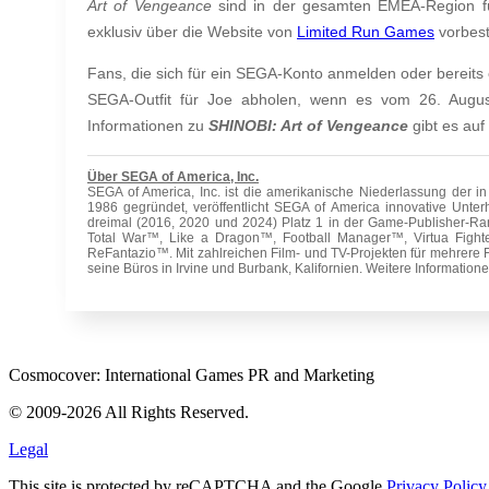
Art of Vengeance
sind in der gesamten EMEA-Region für
exklusiv über die Website von
Limited Run Games
vorbest
Fans, die sich für ein SEGA-Konto anmelden oder bereits
SEGA-Outfit für Joe abholen, wenn es vom 26. Augus
Informationen zu
SHINOBI: Art of Vengeance
gibt es auf
Über SEGA of America, Inc.
SEGA of America, Inc. ist die amerikanische Niederlassung der 
1986 gegründet, veröffentlicht SEGA of America innovative Unter
dreimal (2016, 2020 und 2024) Platz 1 in der Game-Publisher-Ran
Total War™, Like a Dragon™, Football Manager™, Virtua Fight
ReFantazio™. Mit zahlreichen Film- und TV-Projekten für mehrere 
seine Büros in Irvine und Burbank, Kalifornien. Weitere Informatione
Cosmocover: International Games PR and Marketing
© 2009-2026 All Rights Reserved.
Legal
This site is protected by reCAPTCHA and the Google
Privacy Policy