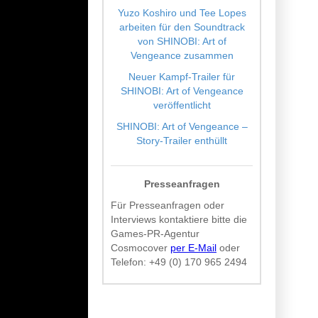
Yuzo Koshiro und Tee Lopes
arbeiten für den Soundtrack
von SHINOBI: Art of
Vengeance zusammen
Neuer Kampf-Trailer für
SHINOBI: Art of Vengeance
veröffentlicht
SHINOBI: Art of Vengeance –
Story-Trailer enthüllt
Presseanfragen
Für Presseanfragen oder
Interviews kontaktiere bitte die
Games-PR-Agentur
Cosmocover
per E-Mail
oder
Telefon:
+49 (0) 170 965 2494