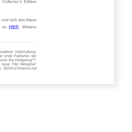
ollector’s Edition
 und sich das blaue
bt es
HIER
. Weitere
raktiver Unterhaltung.
r erste Publisher, der
n Sonic the Hedgehog™,
 neue Titel Metaphor:
s. SEGA of America hat