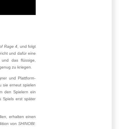
 of Rage 4
, und folgt
icht und dafür eine
und das flüssige,
genug zu kriegen.
ner und Plattform-
 sie erneut spielen
m den Spielern ein
 Spiels erst später
llen, erhalten einen
dition von
SHINOBI: