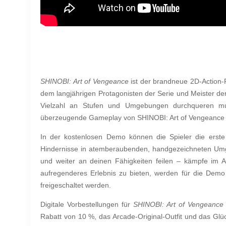
SHINOBI: Art of Vengeance
ist der brandneue 2D-Action-
dem langjährigen Protagonisten der Serie und Meister de
Vielzahl an Stufen und Umgebungen durchqueren mus
überzeugende Gameplay von SHINOBI: Art of Vengeance br
In der kostenlosen Demo können die Spieler die erste
Hindernisse in atemberaubenden, handgezeichneten Umge
und weiter an deinen Fähigkeiten feilen – kämpfe im
aufregenderes Erlebnis zu bieten, werden für die Demo b
freigeschaltet werden.
Digitale Vorbestellungen für
SHINOBI: Art of Vengeance
Rabatt von 10 %, das Arcade-Original-Outfit und das Glüc