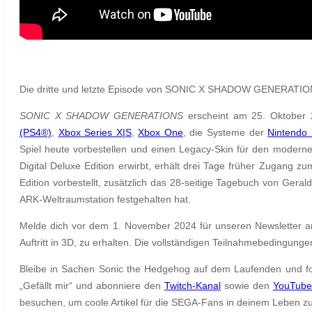
Die dritte und letzte Episode von SONIC X SHADOW GENERATION
SONIC X SHADOW GENERATIONS
erscheint am 25. Oktober 2
(PS4®)
,
Xbox Series X|S
,
Xbox One
, die Systeme der
Nintendo
Spiel heute vorbestellen und einen Legacy-Skin für den modern
Digital Deluxe Edition erwirbt, erhält drei Tage früher Zugang z
Edition vorbestellt, zusätzlich das 28-seitige Tagebuch von Ger
ARK-Weltraumstation festgehalten hat.
Melde dich vor dem 1. November 2024 für unseren Newsletter an,
Auftritt in 3D, zu erhalten. Die vollständigen Teilnahmebedingunge
Bleibe in Sachen Sonic the Hedgehog auf dem Laufenden und fo
„Gefällt mir“ und abonniere den
Twitch-Kanal
sowie den
YouTube
besuchen, um coole Artikel für die SEGA-Fans in deinem Leben zu