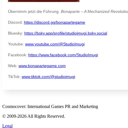
Übernimm jetzt die Führung.
Bonaparte – A Mechanized Revoluti
Discord:
https://discord.gg/bonapartegame
Bluesky:
https://bsky.app/profile/studioimugi.bsky.social
Youtube:
www.youtube.com/@StudioImugi
Facebook:
https://www.facebook.com/StudioImugi
Web:
www.bonapartegame.com
TikTok:
www.tiktok.com/@studioimugi
Cosmocover: International Games PR and Marketing
© 2009-2026 All Rights Reserved.
Legal