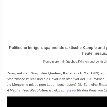
Politische Intrigen, spannende taktische Kämpfe und 
heute heraus
–
Kombiniere militärisches Können und politisc
Paris, auf dem Weg über Québec, Kanada
(21. Mai 1789) –
Fr
Staatskasse ist leer und die Revolution steht vor der Tür. Wirst d
die Monarchie mit deinem Leben beschützen? Die Zeit, eine Entsc
A Mechanized Revolution
ist jetzt auf
Steam
für den Preis von 19