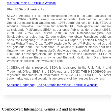
McLaren Racing – Offizielle Website
Über SEGA of America, Inc.
SEGA of America, Inc. ist der amerikanische Zweig der in Japan ansässigen
SEGA CORPORATION, einem weltweit führenden Unternehmen auf dem
Gebiet der interaktiven Unterhaltung. 1986 gegründet, veröffentlicht SEGA of
America innovative Erlebnisse für Konsole, PC, Mobilgeräte und andere
aufsteigende Plattformen. SEGA ist der erste Publisher, der dreimal (2016,
2020 und 2024) den ersten Platz in der Metacritic-Rangliste der
Spielepublisher belegt hat. Zu den weltweit geliebten Franchises gehören
Sonic the Hedgehog™, Total War™, Like a Dragon™, Football Manager™,
Virtua Fighter™ und Crazy Taxi™ sowie die Persona™-Reihe von Atlus und
der gefeierte neue Titel Metaphor: ReFantazio™. Darüber hinaus baut das
Unternehmen seine Transmedia-Strategie aus und arbeitet an zahlreichen
Film- und Fernsehprojekten, die mehrere Franchises umfassen. SEGA of
America hat seine Büros in Irvine und Burbank, Kalifornien. Die offizielle
Webseite findet sich unter www.sega.com.
Ⓒ
SEGA. All rights reserved. SEGA is registered in the U.S. Patent an
Trademark Office. SEGA, the SEGA logo, and SONIC THE HEDGEHOG are
registered trademarks or trademarks of SEGA CORPORATION. All other
trademarks, logos and copyrights are property of their respective owners.
Sonic the Hedgehog „Racing Around the World“ – Offizielle Website
Cosmocover: International Games PR and Marketing