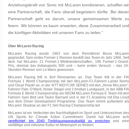
Anziehungskraft von Sonic mit McLaren kombinieren, schaffen wir
eine Partnerschaft, die Fans überall begeistern dürfte. Bei dieser
Partnerschaft geht es darum, unsere gemeinsamen Werte zu
feiern. Wir können es kaum erwarten, diese Zusammenarbeit und
die künftigen Aktivitäten mit unseren Fans zu teilen.“
Über McLaren Racing
McLaren Racing wurde 1963 von dem Rennfahrer Bruce McLaren
gegründet. Sein erstes Formel-1-Rennen bestritt das Team im Jahr 1966. Seit
dem hat McLaren 21 Formel-1-Weltmeisterschaften, 196 Formel-1-Grand-
Prix, dreimal das Indianapolis 500 und – beim ersten Versuch – das 24-
Stunden-Rennen von Le Mans gewonnen.
McLaren Racing tritt in fünf Rennserien an. Das Team tritt in der FIA
Formula 1 World Championship mit den McLaren-F1-Fahrern Lando Norris
und Oscar Piastri an, in der NTT INDYCAR SERIES mit den „Arrow McLaren“-
Fahrern Pato O’Ward, Nolan Siegel und Christian Lundgaard, in der ABB FIA
Formula E World Championship als NEOM McLaren Formula E Team mit den
Fahrern Sam Bird und Taylor Barnard
und in der F1 Academy mit Ella Lloyd
aus dem Driver Development Programme. Das Team nimmt außerdem als
McLaren Shadow an der F1 Sim Racing Championship teil.
McLaren ist ein Verfechter der Nachhaltigkeit im Sport und Unterzeichner des
UN Sports for Climate Action Commitment. Damit hat McLaren sich
verpflichtet, bis 2040 Treibhausgasneutralität zu erreichen
und ein
vielfältige und inklusive Kultur im Motorsport zu fördern.