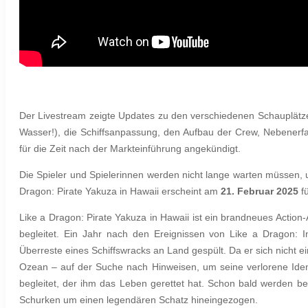
Der Livestream zeigte Updates zu den verschiedenen Schauplätz
Wasser!), die Schiffsanpassung, den Aufbau der Crew, Nebene
für die Zeit nach der Markteinführung angekündigt.
Die Spieler und Spielerinnen werden nicht lange warten müssen, 
Dragon: Pirate Yakuza in Hawaii erscheint am
21. Februar 2025
fü
Like a Dragon: Pirate Yakuza in Hawaii ist ein brandneues Acti
begleitet. Ein Jahr nach den Ereignissen von Like a Dragon: I
Überreste eines Schiffswracks an Land gespült. Da er sich nicht
Ozean – auf der Suche nach Hinweisen, um seine verlorene Iden
begleitet, der ihm das Leben gerettet hat. Schon bald werden b
Schurken um einen legendären Schatz hineingezogen.