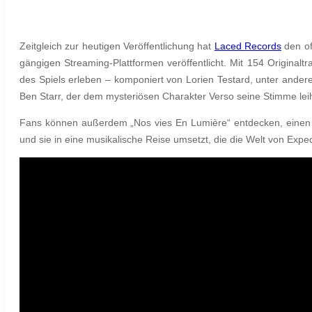
Zeitgleich zur heutigen Veröffentlichung hat
Laced Records
den of
gängigen Streaming-Plattformen veröffentlicht. Mit 154 Original
des Spiels erleben – komponiert von Lorien Testard, unter ande
Ben Starr, der dem mysteriösen Charakter Verso seine Stimme lei
Fans können außerdem „Nos vies En Lumière“ entdecken, einen 
und sie in eine musikalische Reise umsetzt, die die Welt von Expe