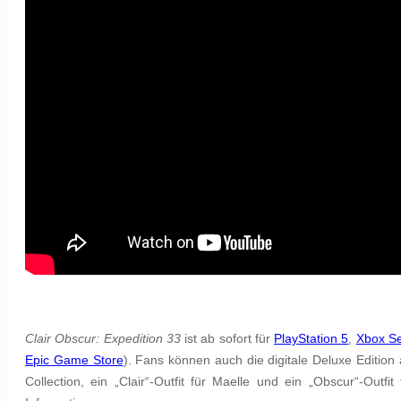
Clair Obscur: Expedition 33
ist ab sofort für
PlayStation 5
,
Xbox Se
Epic Game Store
).
Fans können auch die digitale Deluxe Edition 
Collection, ein „Clair“-Outfit für Maelle und ein „Obscur“-Outf