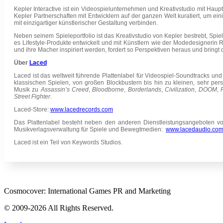
Kepler Interactive ist ein Videospielunternehmen und Kreativstudio mit Haupt
Kepler Partnerschaften mit Entwicklern auf der ganzen Welt kuratiert, um ei
mit einzigartiger künstlerischer Gestaltung verbinden.
Neben seinem Spieleportfolio ist das Kreativstudio von Kepler bestrebt, Sp
es Lifestyle-Produkte entwickelt und mit Künstlern wie der Modedesignerin
und ihre Macher inspiriert werden, fordert so Perspektiven heraus und bring
Über
Laced
Laced ist das weltweit führende Plattenlabel für Videospiel-Soundtracks und
klassischen Spielen, von großen Blockbustern bis hin zu kleinen, sehr per
Musik zu
Assassin’s Creed
,
Bloodborne
,
Borderlands
,
Civilization
,
DOOM
,
Street Fighter
.
Laced-Store:
www.lacedrecords.com
Das Plattenlabel besteht neben den anderen Dienstleistungsangeboten vo
Musikverlagsverwaltung für Spiele und Bewegtmedien:
www.lacedaudio.co
Laced ist ein Teil von Keywords Studios.
Cosmocover: International Games PR and Marketing
© 2009-2026 All Rights Reserved.