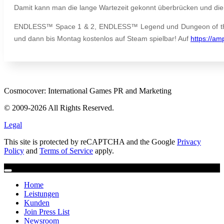
Damit kann man die lange Wartezeit gekonnt überbrücken und die
ENDLESS™ Space 1 & 2, ENDLESS™ Legend und Dungeon of the
und dann bis Montag kostenlos auf Steam spielbar! Auf
https://am
Cosmocover: International Games PR and Marketing
© 2009-2026 All Rights Reserved.
Legal
This site is protected by reCAPTCHA and the Google
Privacy
Policy
and
Terms of Service
apply.
Home
Leistungen
Kunden
Join Press List
Newsroom