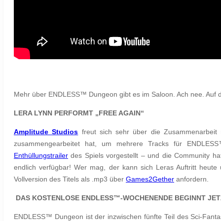
Mehr über ENDLESS™ Dungeon gibt es im Saloon. Ach nee. Auf 
LERA LYNN PERFORMT „FREE AGAIN“
Amplitude Studios
freut sich sehr über die Zusammenarbeit 
zusammengearbeitet hat, um mehrere Tracks für ENDLESS™
Enthüllungstrailer
des Spiels vorgestellt – und die Community hat
endlich verfügbar! Wer mag, der kann sich Leras Auftritt heu
Vollversion des Titels als .mp3 über
Games2Gether
anfordern.
DAS KOSTENLOSE ENDLESS™-WOCHENENDE BEGINNT JE
ENDLESS™ Dungeon ist der inzwischen fünfte Teil des Sci-Fanta