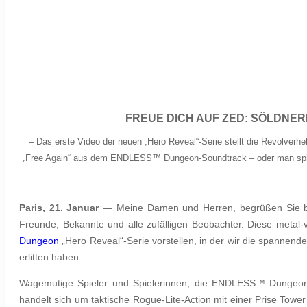
FREUE DICH AUF ZED: SÖLDNE
– Das erste Video der neuen „Hero Reveal“-Serie stellt die Revolver
„Free Again“ aus dem ENDLESS™ Dungeon-Soundtrack – oder man spielt
Paris, 21. Januar
— Meine Damen und Herren, begrüßen Sie bit
Freunde, Bekannte und alle zufälligen Beobachter. Diese metal-v
Dungeon
„Hero Reveal“-Serie vorstellen, in der wir die spannend
erlitten haben.
Wagemutige Spieler und Spielerinnen, die ENDLESS™ Dungeon 
handelt sich um taktische Rogue-Lite-Action mit einer Prise Tow