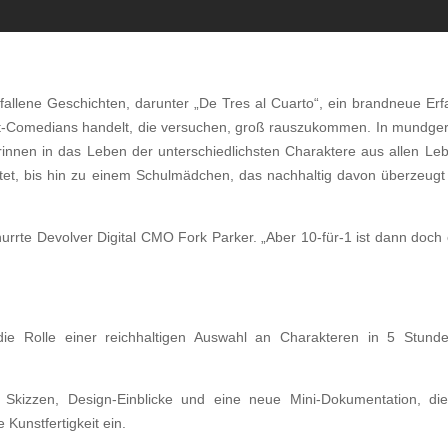
llene Geschichten, darunter „De Tres al Cuarto“, ein brandneue Erfa
Bit-Comedians handelt, die versuchen, groß rauszukommen. In mundger
rinnen in das Leben der unterschiedlichsten Charaktere aus allen Le
tet, bis hin zu einem Schulmädchen, das nachhaltig davon überzeugt is
 knurrte Devolver Digital CMO Fork Parker. „Aber 10-für-1 ist dann doch 
 die Rolle einer reichhaltigen Auswahl an Charakteren in 5 Stun
 Skizzen, Design-Einblicke und eine neue Mini-Dokumentation, die 
Kunstfertigkeit ein.