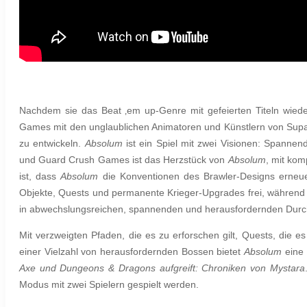
Nachdem sie das Beat ‚em up-Genre mit gefeierten Titeln wie
Games mit den unglaublichen Animatoren und Künstlern von S
zu entwickeln.
Absolum
ist ein Spiel mit zwei Visionen: Spanne
und Guard Crush Games ist das Herzstück von
Absolum
, mit kom
ist, dass
Absolum
die Konventionen des Brawler-Designs erneuer
Objekte, Quests und permanente Krieger-Upgrades frei, während
in abwechslungsreichen, spannenden und herausfordernden Dur
Mit verzweigten Pfaden, die es zu erforschen gilt, Quests, die 
einer Vielzahl von herausfordernden Bossen bietet
Absolum
eine 
Axe
und Dungeons & Dragons aufgreift: Chroniken von Mystara
Modus mit zwei Spielern gespielt werden.