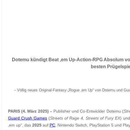
Dotemu kündigt Beat ‚em Up-Action-RPG Absolum
vo
besten Prügelspie
–
Völlig neues Original-Fantasy-
„
Rogue ‚em Up
“
von Dotemu und Guar
PARIS (4. März 2025) –
Publisher und Co-Entwickler Dotemu (
Str
Guard Crush Games
(
Streets of Rage 4, Streets of Fury EX
) und
‚em up“, das
2025
auf
PC
, Nintendo Switch, PlayStation 5 und Play