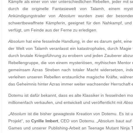
Kämpfe als einer von vier unterschiedlichen Rebellen, jeder mit s
durch die originelle Fantasiewelt von Talamh, einem my
Ankündigungstrailer von
Absolum
wurden zwei der besonders 
schwertbewaffnete Kämpferin, geeignet für den Nahkampf, und
verfügt, um Feinde aus der Ferne zu erledigen.
Absolum
hat eine fesselnde Handlung, in der es darum geht, eine 
der Welt von Talamh veranlasst ein katastrophales, durch Magie
durch brutale Kriegsführung zu erobern und jeden Zauberer abzusch
Rebellengruppe, die von einem mysteriösen, mythischen Mentor n
gemeinsam Azras Streben nach totaler Macht widersetzen, in
verleihen unseren Rebellen erstaunliche magische Kräfte, währe
das Geheimnis hinter Azras immer weiter wachsender Herrschaft 
Dotemu ist dafür bekannt, dass es alte Klassiker in fesselnden 
millionenfach verkaufen, und entwickelt und veröffentlicht mit
Abso
„
Absolum
ist die bisher gewagteste Kreation von Dotemu. Es ist 
Projekt“, so
Cyrille Imbert
, CEO von Dotemu. „Absolum baut auf 
Games und unserer Publishing-Arbeit an Teenage Mutant Ninja Tur