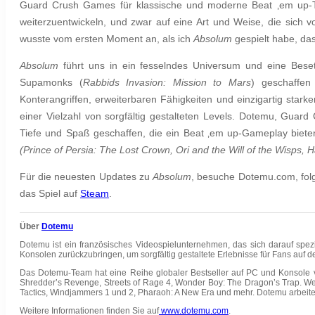
Guard Crush Games für klassische und moderne Beat ‚em up-Tite
weiterzuentwickeln, und zwar auf eine Art und Weise, die sich von
wusste vom ersten Moment an, als ich
Absolum
gespielt habe, das
Absolum
führt uns in ein fesselndes Universum und eine Bese
Supamonks (
Rabbids Invasion: Mission to Mars
) geschaffen
Konterangriffen, erweiterbaren Fähigkeiten und einzigartig star
einer Vielzahl von sorgfältig gestalteten Levels. Dotemu, Guard
Tiefe und Spaß geschaffen, die ein Beat ‚em up-Gameplay biete
(Prince of Persia: The Lost Crown, Ori and the Will of the Wisps, Hal
Für die neuesten Updates zu
Absolum
, besuche Dotemu.com, fo
das Spiel auf
Steam
.
Über
Dotemu
Dotemu ist ein französisches Videospielunternehmen, das sich darauf spez
Konsolen zurückzubringen, um sorgfältig gestaltete Erlebnisse für Fans auf d
Das Dotemu-Team hat eine Reihe globaler Bestseller auf PC und Konsole ver
Shredder’s Revenge, Streets of Rage 4, Wonder Boy: The Dragon’s Trap. We
Tactics, Windjammers 1 und 2, Pharaoh: A New Era und mehr. Dotemu arbeitet 
Weitere Informationen finden Sie auf
www.dotemu.com
.