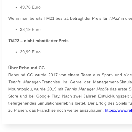
49,78 Euro
Wenn man bereits TM21 besitzt, beträgt der Preis für
TM22
in di
33,19 Euro
TM22
– nicht rabattierter Preis
39,99 Euro
Über Rebound CG
Rebound CG wurde 2017 von einem Team aus Sport- und Videos
Tennis Manager
-Franchise im Genre der Management-Simulat
Mouratoglou, wurde 2019 mit
Tennis Manager Mobile
das erste Sp
Store und bei Google Play. Nach zwei Jahren Entwicklungszeit
tiefergehendes Simulationserlebnis bietet. Der Erfolg des Spiels f
zu Plänen, das Franchise noch weiter auszubauen.
https://www.r