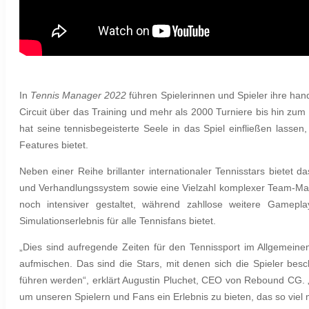
In
Tennis Manager 2022
führen Spielerinnen und Spieler ihre ha
Circuit über das Training und mehr als 2000 Turniere bis hin z
hat seine tennisbegeisterte Seele in das Spiel einfließen lassen
Features bietet.
Neben einer Reihe brillanter internationaler Tennisstars bietet 
und Verhandlungssystem sowie eine Vielzahl komplexer Team-Ma
noch intensiver gestaltet, während zahllose weitere Gamep
Simulationserlebnis für alle Tennisfans bietet.
„Dies sind aufregende Zeiten für den Tennissport im Allgemeinen
aufmischen. Das sind die Stars, mit denen sich die Spieler besc
führen werden“, erklärt Augustin Pluchet, CEO von Rebound CG. „
um unseren Spielern und Fans ein Erlebnis zu bieten, das so viel 