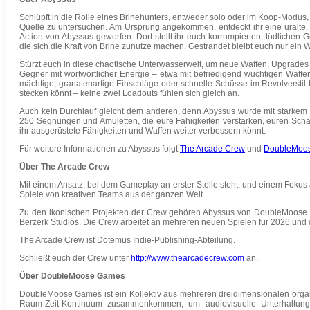
Schlüpft in die Rolle eines Brinehunters, entweder solo oder im Koop-Modu
Quelle zu untersuchen. Am Ursprung angekommen, entdeckt ihr eine uralte, v
Action von Abyssus geworfen. Dort stellt ihr euch korrumpierten, tödliche
die sich die Kraft von Brine zunutze machen. Gestrandet bleibt euch nur ein W
Stürzt euch in diese chaotische Unterwasserwelt, um neue Waffen, Upgrad
Gegner mit wortwörtlicher Energie – etwa mit befriedigend wuchtigen Waffe
mächtige, granatenartige Einschläge oder schnelle Schüsse im Revolverstil 
stecken könnt – keine zwei Loadouts fühlen sich gleich an.
Auch kein Durchlauf gleicht dem anderen, denn Abyssus wurde mit starkem Fo
250 Segnungen und Amuletten, die eure Fähigkeiten verstärken, euren Sch
ihr ausgerüstete Fähigkeiten und Waffen weiter verbessern könnt.
Für weitere Informationen zu Abyssus folgt
The Arcade Crew
und
DoubleMoo
Über The Arcade Crew
Mit einem Ansatz, bei dem Gameplay an erster Stelle steht, und einem Fokus a
Spiele von kreativen Teams aus der ganzen Welt.
Zu den ikonischen Projekten der Crew gehören Abyssus von DoubleMoose 
Berzerk Studios. Die Crew arbeitet an mehreren neuen Spielen für 2026 und 
The Arcade Crew ist Dotemus Indie-Publishing-Abteilung.
Schließt euch der Crew unter
http://www.thearcadecrew.com
an.
Über DoubleMoose Games
DoubleMoose Games ist ein Kollektiv aus mehreren dreidimensionalen orga
Raum-Zeit-Kontinuum zusammenkommen, um audiovisuelle Unterhaltungs