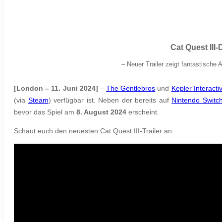
Cat Quest III
–
Neuer Trailer zeigt fantastisch
[London – 11. Juni 2024]
–
The Gentlebros
und
Kepler Interacti
(via
Steam
) verfügbar ist.
Neben der bereits auf
Nintendo Swit
bevor das Spiel am
8. August 2024
erscheint.
Schaut euch den neuesten
Cat Quest III
-Trailer an: