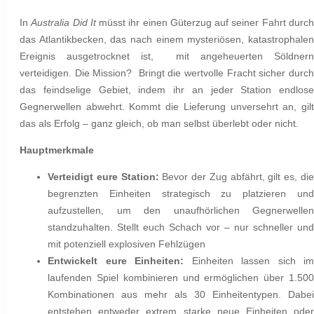
In
Australia Did It
müsst ihr einen Güterzug auf seiner Fahrt durc
das Atlantikbecken, das nach einem mysteriösen, katastrophalen
Ereignis ausgetrocknet ist, mit angeheuerten Söldnern
verteidigen. Die Mission? Bringt die wertvolle Fracht sicher durch
das feindselige Gebiet, indem ihr an jeder Station endlose
Gegnerwellen abwehrt. Kommt die Lieferung unversehrt an, gilt
das als Erfolg – ganz gleich, ob man selbst überlebt oder nicht.
Hauptmerkmale
Verteidigt eure Station:
Bevor der Zug abfährt, gilt es, di
begrenzten Einheiten strategisch zu platzieren und
aufzustellen, um den unaufhörlichen Gegnerwellen
standzuhalten. Stellt euch Schach vor – nur schneller und
mit potenziell explosiven Fehlzügen
Entwickelt eure Einheiten:
Einheiten lassen sich im
laufenden Spiel kombinieren und ermöglichen über 1.500
Kombinationen aus mehr als 30 Einheitentypen. Dabei
entstehen entweder extrem starke neue Einheiten oder