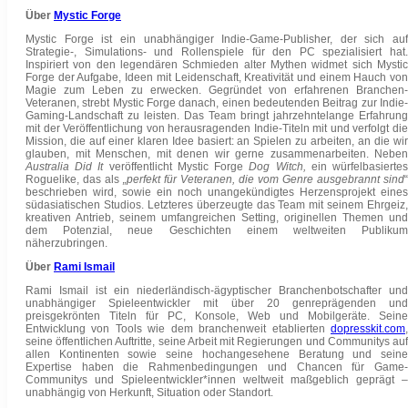
Über
Mystic Forge
Mystic Forge ist ein unabhängiger Indie-Game-Publisher, der sich auf
Strategie-, Simulations- und Rollenspiele für den PC spezialisiert hat.
Inspiriert von den legendären Schmieden alter Mythen widmet sich Mystic
Forge der Aufgabe, Ideen mit Leidenschaft, Kreativität und einem Hauch von
Magie zum Leben zu erwecken. Gegründet von erfahrenen Branchen-
Veteranen, strebt Mystic Forge danach, einen bedeutenden Beitrag zur Indie-
Gaming-Landschaft zu leisten. Das Team bringt jahrzehntelange Erfahrung
mit der Veröffentlichung von herausragenden Indie-Titeln mit und verfolgt die
Mission, die auf einer klaren Idee basiert: an Spielen zu arbeiten, an die wir
glauben, mit Menschen, mit denen wir gerne zusammenarbeiten. Neben
Australia Did It
veröffentlicht Mystic Forge
Dog Witch,
ein würfelbasierte
Roguelike, das als
„perfekt für Veteranen, die vom Genre ausgebrannt sind
“
beschrieben wird, sowie ein noch unangekündigtes Herzensprojekt eines
südasiatischen Studios. Letzteres überzeugte das Team mit seinem Ehrgeiz,
kreativen Antrieb, seinem umfangreichen Setting, originellen Themen und
dem Potenzial, neue Geschichten einem weltweiten Publikum
näherzubringen.
Über
Rami Ismail
Rami Ismail ist ein niederländisch-ägyptischer Branchenbotschafter und
unabhängiger Spieleentwickler mit über 20 genreprägenden und
preisgekrönten Titeln für PC, Konsole, Web und Mobilgeräte. Seine
Entwicklung von Tools wie dem branchenweit etablierten
dopresskit.com
,
seine öffentlichen Auftritte, seine Arbeit mit Regierungen und Communitys auf
allen Kontinenten sowie seine hochangesehene Beratung und seine
Expertise haben die Rahmenbedingungen und Chancen für Game-
Communitys und Spieleentwickler*innen weltweit maßgeblich geprägt –
unabhängig von Herkunft, Situation oder Standort.