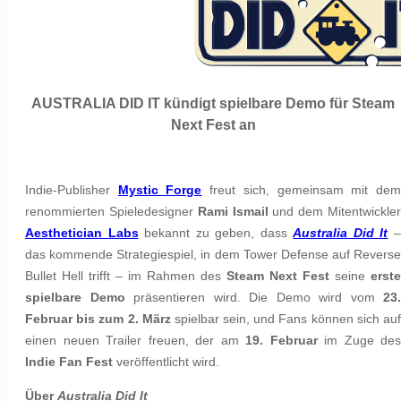
AUSTRALIA DID IT kündigt spielbare Demo für Steam
Next Fest an
Indie-Publisher
Mystic Forge
freut sich, gemeinsam mit de
renommierten Spieledesigner
Rami Ismail
und dem Mitentwickle
Aesthetician Labs
bekannt zu geben, dass
Australia Did It
das kommende Strategiespiel, in dem Tower Defense auf Reverse
Bullet Hell trifft – im Rahmen des
Steam Next Fest
seine
erste
spielbare Demo
präsentieren wird. Die Demo wird vom
23.
Februar bis zum 2. März
spielbar sein, und Fans können sich au
einen neuen Trailer freuen, der am
19. Februar
im Zuge des
Indie Fan Fest
veröffentlicht wird.
Über
Australia Did It