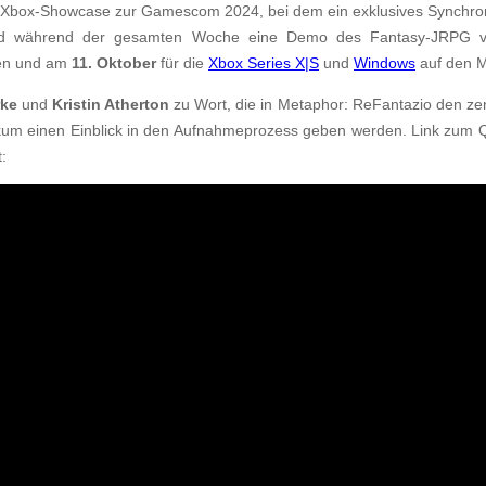
m Xbox-Showcase zur Gamescom 2024, bei dem ein exklusives Synchro
ird während der gesamten Woche eine Demo des Fantasy-JRPG 
en und am
11. Oktober
für die
Xbox Series X|S
und
Windows
auf den 
rke
und
Kristin Atherton
zu Wort, die in Metaphor: ReFantazio den ze
ikum einen Einblick in den Aufnahmeprozess geben werden.
Link zum 
t: