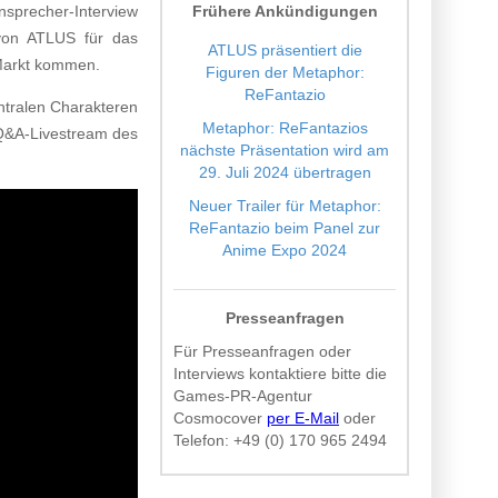
nsprecher-Interview
Frühere Ankündigungen
von ATLUS für das
ATLUS präsentiert die
Markt kommen.
Figuren der Metaphor:
ReFantazio
ntralen Charakteren
Metaphor: ReFantazios
Q&A-Livestream des
nächste Präsentation wird am
29. Juli 2024 übertragen
Neuer Trailer für Metaphor:
ReFantazio beim Panel zur
Anime Expo 2024
Presseanfragen
Für Presseanfragen oder
Interviews kontaktiere bitte die
Games-PR-Agentur
Cosmocover
per E-Mail
oder
Telefon:
+49 (0) 170 965 2494