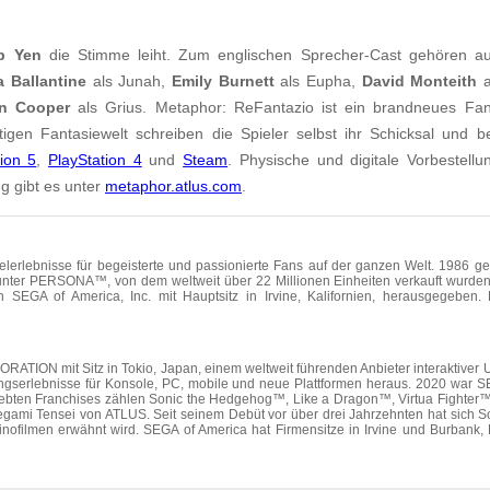
b Yen
die Stimme leiht.
Zum englischen Sprecher-Cast gehören 
 Ballantine
als Junah,
Emily Burnett
als Eupha,
David Monteith
a
n Cooper
als Grius.
Metaphor: ReFantazio
ist ein brandneues Fa
tigen Fantasiewelt schreiben die Spieler selbst ihr Schicksal und b
tion 5
,
PlayStation 4
und
Steam
. Physische und digitale Vorbestellu
g gibt es unter
metaphor.atlus.com
.
ielerlebnisse für begeisterte und passionierte Fans auf der ganzen Welt. 1986 g
darunter PERSONA™, von dem weltweit über 22 Millionen Einheiten verkauft wurde
A of America, Inc. mit Hauptsitz in Irvine, Kalifornien, herausgegeben.
RATION mit Sitz in Tokio, Japan, einem weltweit führenden Anbieter interaktiver 
tungserlebnisse für Konsole, PC, mobile und neue Plattformen heraus. 2020 war
liebten Franchises zählen Sonic the Hedgehog™, Like a Dragon™, Virtua Fighte
ami Tensei von ATLUS. Seit seinem Debüt vor über drei Jahrzehnten hat sich So
Kinofilmen erwähnt wird. SEGA of America hat Firmensitze in Irvine und Burbank,