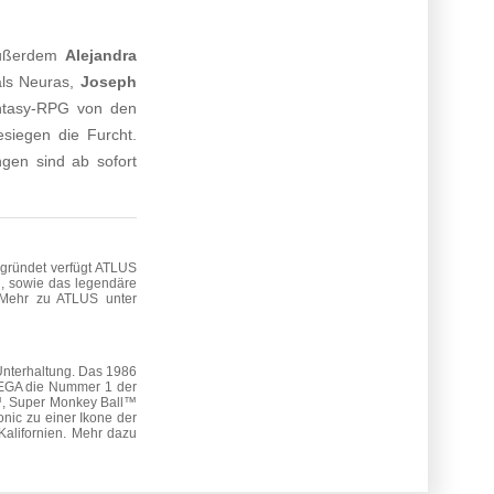
außerdem
Alejandra
ls Neuras,
Joseph
ntasy-RPG von den
esiegen die Furcht.
ngen sind ab sofort
egründet verfügt ATLUS
n, sowie das legendäre
 Mehr zu ATLUS unter
Unterhaltung. Das 1986
 SEGA die Nummer 1 der
r™, Super Monkey Ball™
nic zu einer Ikone der
 Kalifornien. Mehr dazu