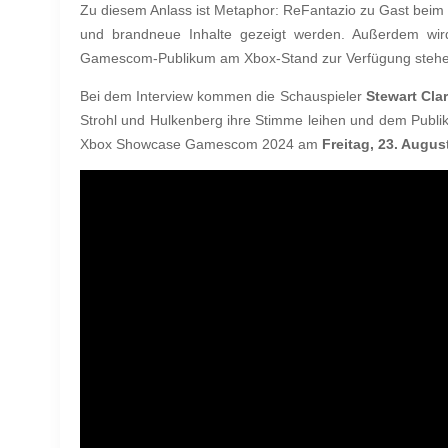
Zu diesem Anlass ist Metaphor: ReFantazio zu Gast bei
und brandneue Inhalte gezeigt werden. Außerdem w
Gamescom-Publikum am Xbox-Stand zur Verfügung steh
Bei dem Interview kommen die Schauspieler
Stewart Cla
Strohl und Hulkenberg ihre Stimme leihen und dem Publ
Xbox Showcase Gamescom 2024 am
Freitag, 23. Augus